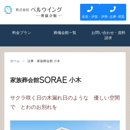
名張・伊賀
伊
勢・
志
摩・
尾鷲
料金プラン
葬儀会館一覧
お問い合わせ・資料
請求
ホーム
法事・家族葬会館 小木
SORAE
小木
家族葬会館
サクラ咲く日の木漏れ日のような 優しい空間
で とわのお別れを